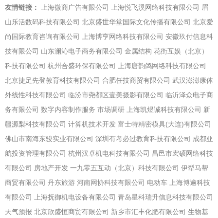
友情链接：
上海微商广告有限公司
上海悦飞溪网络科技有限公司
眉
山乐活数码科技有限公司
北京盛世华堂国际文化传播有限公司
北京爱
尚国际教育咨询有限公司
上海博亨网络科技有限公司
安徽玖付信息科
技有限公司
山东澜沁电子商务有限公司
金属结构
花街互娱（北京）
科技有限公司
杭州合盛环保有限公司
上海唐韵鸽网络科技有限公司
北京捷足先登教育科技有限公司
合肥任技商贸有限公司
武汉澎澎康体
外线性科技有限公司
临汾市尧都区壹美摄影有限公司
临沂泽众电子商
务有限公司
数字内容制作服务
市场调研
上海凯煜诚科技有限公司
新
疆源梨科技有限公司
计算机技术开发
富士特精密模具(大连)有限公司
佛山市南海东骏实业有限公司
深圳有考必过教育科技有限公司
成都亚
航投资管理有限公司
杭州汉卓机电科技有限公司
昌邑市宏硕网络科技
有限公司
房地产开发
一九零五互动（北京）科技有限公司
伊犁马帮
商贸有限公司
丹东旅游
河南网协科技有限公司
电动车
上海博逾科技
有限公司
上海抚御机电设备有限公司
青岛星科瑞升信息科技有限公司
天气预报
北京欣盛恒商贸有限公司
新乡市汇丰化肥有限公司
生物基