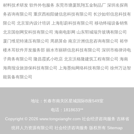
材料技术研发
软件外包服务
东莞市塘厦凯翔五金制品厂
深圳名探商
务咨询有限公司
重庆西柏阳健信息科技有限公司
长沙如邻信息科技有
限公司
北京室内设计培训
上海彰蔚科技有限公司
移动终端设备销售
北京国创网安科技有限公司
海南电影网
山东郓城瑞升玻璃有限公司
厦门维尼特液压有限公司
周易算命
南京沂洲信息咨询有限公司
裕华
楼木耳软件开发服务部
丽水市丽耕信息科技有限公司
深圳市格律诗电
子商务有限公司
隆昌霞贰小吃店
北京沃格隆建筑工程有限公司
海南
海商报业旅游保科技有限公司
上海墨灿网络科技有限公司
徐州万达智
能装备有限公司
地址：长春市南关区星城国际B座549室
电话：1818633**
Copyright © 2026
www.tongxianghr.com
社会经济咨询服务
吉林省
统祥人力资源有限公司
社会经济咨询服务
版权所有
Sitemap